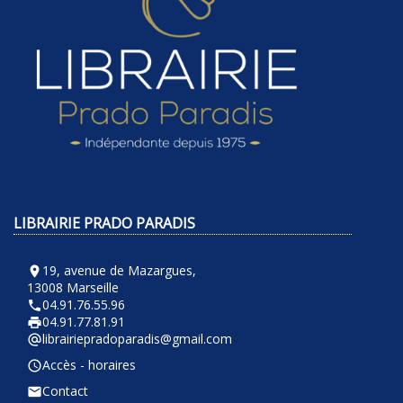
LIBRAIRIE PRADO PARADIS
19, avenue de Mazargues,
room
13008 Marseille
04.91.76.55.96
phone
04.91.77.81.91
local_printshop
librairiepradoparadis@gmail.com
alternate_email
Accès - horaires
query_builder
Contact
email