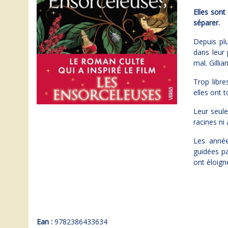
Elles sont
séparer.
Depuis pl
dans leur 
mal. Gillia
Trop libre
elles ont t
Leur seule 
racines ni 
Les année
guidées pa
ont éloign
Ean :
9782386433634