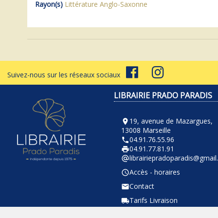
Rayon(s)
Littérature Anglo-Saxonne
Suivez-nous sur les réseaux sociaux
LIBRAIRIE PRADO PARADIS
19, avenue de Mazargues,
room
13008 Marseille
04.91.76.55.96
phone
04.91.77.81.91
local_printshop
librairiepradoparadis@gmai
alternate_email
Accès - horaires
query_builder
Contact
email
Tarifs Livraison
local_shipping