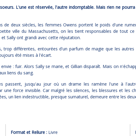
 soeurs. L'une est réservée, l'autre indomptable. Mais rien ne pourra
us de deux siècles, les femmes Owens portent le poids d'une rumeu
petite ville du Massachusetts, on les tient responsables de tout ce
n et Sally ont grandi avec cette réputation.
s, trop différentes, entourées d'un parfum de magie que les autres
oujours été mises à l'écart.
envie : fuir. Alors Sally se marie, et Gillian disparaît. Mais on n'écha
aux liens du sang.
s passent, jusqu'au jour où un drame les ramène l'une à l'au
r une force invisible. Car malgré les silences, les blessures et les ch
ées, un lien indestructible, presque surnaturel, demeure entre les deu
Format et Reliure :
Livre