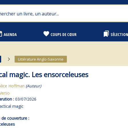
range
favorite
bookmarks
AGENDA
COUPS DE CŒUR
SÉLECTIO
navigate_next
Littérature Anglo-Saxonne
cal magic. Les ensorceleuses
Alice Hoffman
(Auteur)
Verso
rution :
03/07/2026
actical magic
de couverture :
celeuses