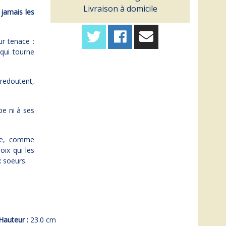
Livraison à domicile
 jamais les
r tenace :
 qui tourne
 redoutent,
ppe ni à ses
tre, comme
oix qui les
x soeurs.
Hauteur :
23.0 cm