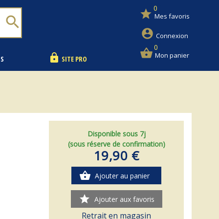
0
star
Mes favoris
search
account_circle
Connexion
0
shopping_basket
Mon panier
lock
NS
SITE PRO
Disponible sous 7j
(sous réserve de confirmation)
19,90 €
shopping_basket
Ajouter au panier
star
Ajouter aux favoris
Retrait en magasin