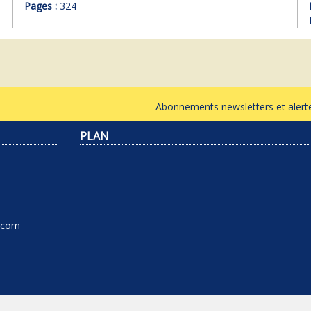
Pages :
324
Abonnements newsletters et ale
PLAN
l.com