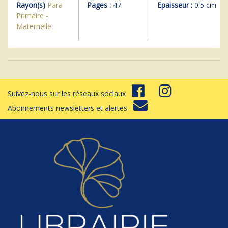
Rayon(s)
Para
Pages :
47
Epaisseur :
0.5 cm
Primaire -
Maternelle
Suivez-nous sur les réseaux sociaux
Abonnements newsletters et alertes