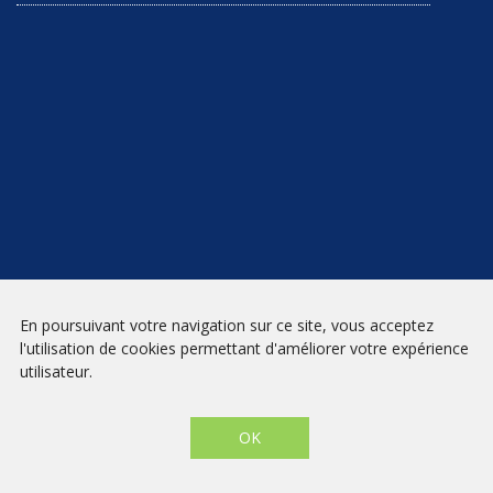
NEWSLETTER
En poursuivant votre navigation sur ce site, vous acceptez
l'utilisation de cookies permettant d'améliorer votre expérience
INSCRIPTION
utilisateur.
Mentions légales
|
Conditions générales de vente
| Librairie Prado
Paradis - Marseille © 2026 - Site créé par
eNovAlp
OK