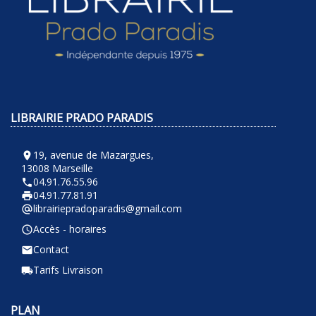
LIBRAIRIE PRADO PARADIS
19, avenue de Mazargues,
room
13008 Marseille
04.91.76.55.96
phone
04.91.77.81.91
local_printshop
librairiepradoparadis@gmail.com
alternate_email
Accès - horaires
query_builder
Contact
email
Tarifs Livraison
local_shipping
PLAN