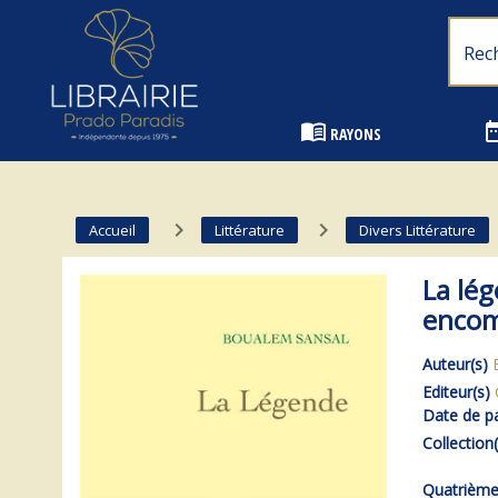
Librairie Prado Paradis - Marseille
menu_book
date_
RAYONS
navigate_next
navigate_next
Accueil
Littérature
Divers Littérature
La lég
enco
Auteur(s)
Editeur(s)
Date de pa
Collection(
Quatrième 