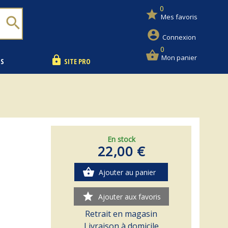
0
star
Mes favoris
search
account_circle
Connexion
0
shopping_basket
Mon panier
lock
NS
SITE PRO
En stock
22,00 €
shopping_basket
Ajouter au panier
star
Ajouter aux favoris
Retrait en magasin
Livraison à domicile