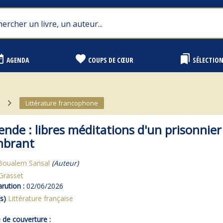
range
favorite
bookmarks
AGENDA
COUPS DE CŒUR
SÉLECTIO
navigate_next
Littérature francophone
ende : libres méditations d'un prisonnier
mbrant
Boualem Sansal
(Auteur)
Grasset
rution :
02/06/2026
s)
Littérature française
de couverture :