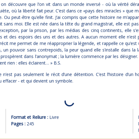
 on découvre que l’on vit dans un monde inversé - où la vérité dér
quiète, où la liberté fait peur. C’est dans ce «pays des miracles » que m
Ou peut-être qu’elle finit. J’ai compris que cette histoire ne m’appar
lait sans moi. Elle est née dans la tête du grand magistrat, elle est pa
’exception, par la prison, par les médias des cinq continents, elle s’
s et des espoirs des uns et des autres. A aucun moment elle n’est
écit me permet de me réapproprier la légende, et rappelle ce qu’est 
, un pouvoir sans contrepoids, la peur quand elle s’installe dans la 
prospèrent dans l’anonymat ; la lumière commence par les désigner
nt rien : elles éclairent… » B.S.
 n’est pas seulement le récit d’une détention. C’est l’histoire d’u
lu effacer - et qui devient un symbole.
Format et Reliure :
Livre
Pages :
245