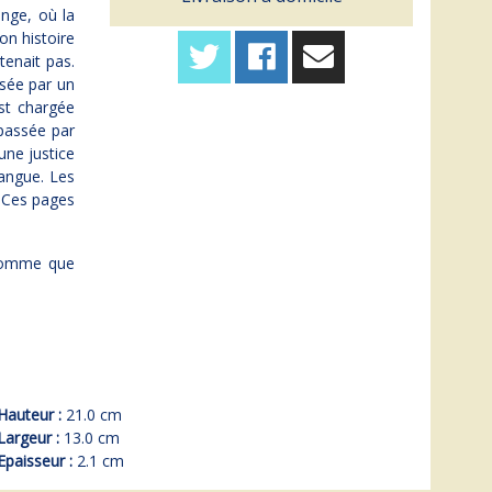
ange, où la
on histoire
tenait pas.
ssée par un
est chargée
 passée par
une justice
langue. Les
. Ces pages
n homme que
Hauteur :
21.0 cm
Largeur :
13.0 cm
Epaisseur :
2.1 cm