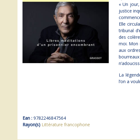
« Un jour,
justice in
commence. 
Elle circu
tribunal d
des colère
moi. Mon r
aux ordres
bourreaux 
n’adoucisse
La légende
l’on a vou
Ean :
9782246847564
Rayon(s)
Littérature francophone