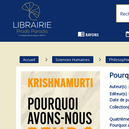
Librairie Prado Paradis - Marseille
menu_book
date_
RAYONS
navigate_next
navigate_next
Accueil
Sciences Humaines
Philosophi
Pourq
Auteur(s)
Editeur(s)
Date de pa
Collection(
Quatrième 
Pourquoi 