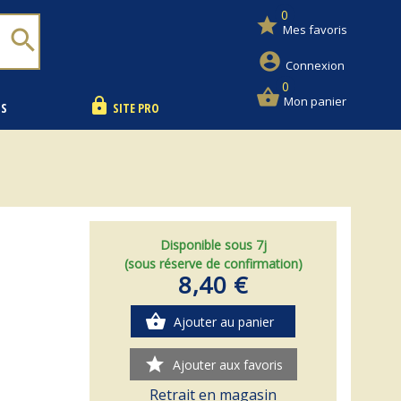
0
star
Mes favoris
search
account_circle
Connexion
0
shopping_basket
Mon panier
lock
NS
SITE PRO
Disponible sous 7j
(sous réserve de confirmation)
8,40 €
shopping_basket
Ajouter au panier
star
Ajouter aux favoris
Retrait en magasin