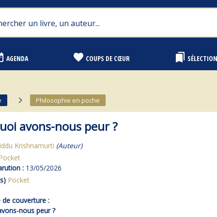
range
favorite
bookmarks
AGENDA
COUPS DE CŒUR
SÉLECTIO
navigate_next
e
Philosophie en poche
uoi avons-nous peur ?
Jiddu Krishnamurti
(Auteur)
Pocket
rution :
13/05/2026
s)
Pocket
de couverture :
avons-nous peur ?