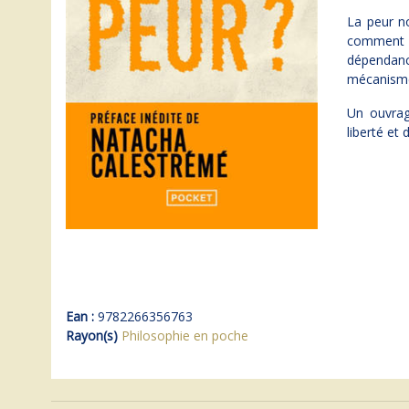
La peur n
comment la
dépendanc
mécanismes
Un ouvrag
liberté et 
Ean :
9782266356763
Rayon(s)
Philosophie en poche