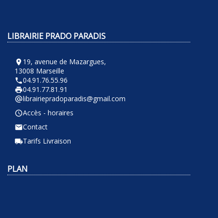
LIBRAIRIE PRADO PARADIS
19, avenue de Mazargues,
room
13008 Marseille
04.91.76.55.96
phone
04.91.77.81.91
local_printshop
librairiepradoparadis@gmail.com
alternate_email
Accès - horaires
query_builder
Contact
email
Tarifs Livraison
local_shipping
PLAN