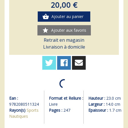
20,00 €
shopping_basket
Ajouter au panier
star
Ajouter aux favoris
Retrait en magasin
Livraison à domicile
Ean :
Format et Reliure :
Hauteur :
23.0 cm
9782080511324
Livre
Largeur :
14.0 cm
Rayon(s)
Sports
Pages :
247
Epaisseur :
1.7 cm
Nautiques