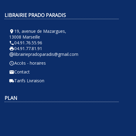
LIBRAIRIE PRADO PARADIS
19, avenue de Mazargues,
room
13008 Marseille
04.91.76.55.96
phone
04.91.77.81.91
local_printshop
librairiepradoparadis@gmail.com
alternate_email
Accès - horaires
query_builder
Contact
email
Tarifs Livraison
local_shipping
PLAN