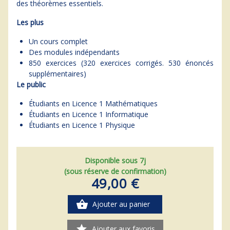
des théorèmes essentiels.
Les plus
Un cours complet
Des modules indépendants
850 exercices (320 exercices corrigés. 530 énoncés
supplémentaires)
Le public
Étudiants en Licence 1 Mathématiques
Étudiants en Licence 1 Informatique
Étudiants en Licence 1 Physique
Disponible sous 7j
(sous réserve de confirmation)
49,00 €
shopping_basket
Ajouter au panier
star
Ajouter aux favoris