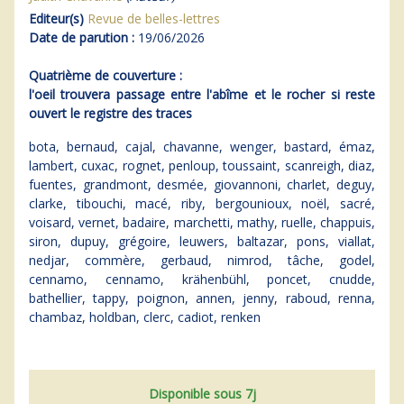
Editeur(s)
Revue de belles-lettres
Date de parution :
19/06/2026
Quatrième de couverture :
l'oeil trouvera passage entre l'abîme et le rocher si reste
ouvert le registre des traces
bota, bernaud, cajal, chavanne, wenger, bastard, émaz,
lambert, cuxac, rognet, penloup, toussaint, scanreigh, diaz,
fuentes, grandmont, desmée, giovannoni, charlet, deguy,
clarke, tibouchi, macé, riby, bergounioux, noël, sacré,
voisard, vernet, badaire, marchetti, mathy, ruelle, chappuis,
siron, dupuy, grégoire, leuwers, baltazar, pons, viallat,
nedjar, commère, gerbaud, nimrod, tâche, godel,
cennamo, cennamo, krähenbühl, poncet, cnudde,
bathellier, tappy, poignon, annen, jenny, raboud, renna,
chambaz, holdban, clerc, cadiot, renken
Disponible sous 7j