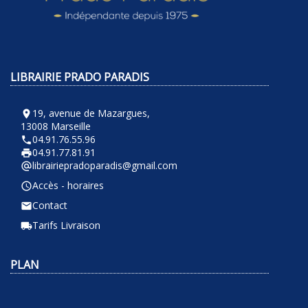
LIBRAIRIE PRADO PARADIS
19, avenue de Mazargues,
room
13008 Marseille
04.91.76.55.96
phone
04.91.77.81.91
local_printshop
librairiepradoparadis@gmail.com
alternate_email
Accès - horaires
query_builder
Contact
email
Tarifs Livraison
local_shipping
PLAN