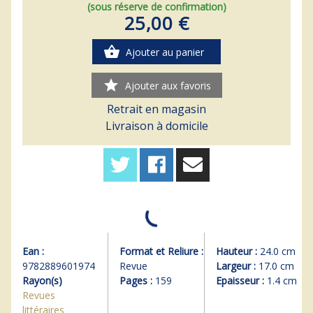
(sous réserve de confirmation)
25,00 €
shopping_basket
Ajouter au panier
star
Ajouter aux favoris
Retrait en magasin
Livraison à domicile
Ean :
Format et Reliure :
Hauteur :
24.0 cm
9782889601974
Revue
Largeur :
17.0 cm
Rayon(s)
Pages :
159
Epaisseur :
1.4 cm
Revues
littéraires