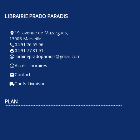
LIBRAIRIE PRADO PARADIS
19, avenue de Mazargues,
room
13008 Marseille
04.91.76.55.96
phone
04.91.77.81.91
local_printshop
librairiepradoparadis@gmail.com
alternate_email
Accès - horaires
query_builder
Contact
email
Tarifs Livraison
local_shipping
PLAN