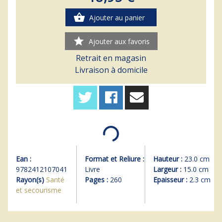
shopping_basket
Ajouter au panier
star
Ajouter aux favoris
Retrait en magasin
Livraison à domicile
Ean :
Format et Reliure :
Hauteur :
23.0 cm
9782412107041
Livre
Largeur :
15.0 cm
Rayon(s)
Santé
Pages :
260
Epaisseur :
2.3 cm
et secourisme