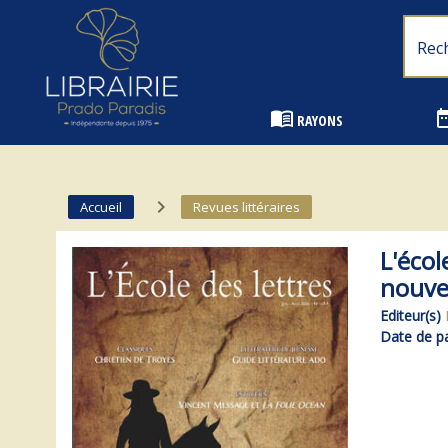
Librairie Prado Paradis - Marseille
menu_book
date_
RAYONS
navigate_next
Accueil
Revues littéraires
L'écol
nouve
Editeur(s)
Date de pa