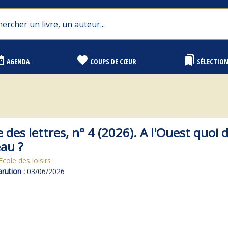
range
favorite
bookmarks
AGENDA
COUPS DE CŒUR
SÉLECTIO
e des lettres, n° 4 (2026). A l'Ouest quoi 
au ?
Ecole des loisirs
rution :
03/06/2026