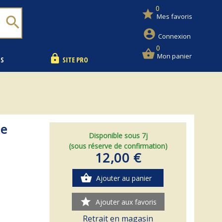
0
star
Mes favoris
search
account_circle
Connexion
0
shopping_basket
Mon panier
lock
NS
SITE PRO
de
Disponible sous 7j
(sous réserve de confirmation)
12,00 €
shopping_basket
Ajouter au panier
star
Ajouter aux favoris
Retrait en magasin