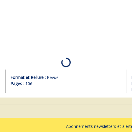
Format et Reliure :
Revue
Pages :
106
Abonnements newsletters et ale