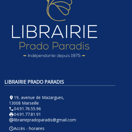
LIBRAIRIE PRADO PARADIS
19, avenue de Mazargues,
room
13008 Marseille
04.91.76.55.96
phone
04.91.77.81.91
local_printshop
librairiepradoparadis@gmail.com
alternate_email
Accès - horaires
query_builder