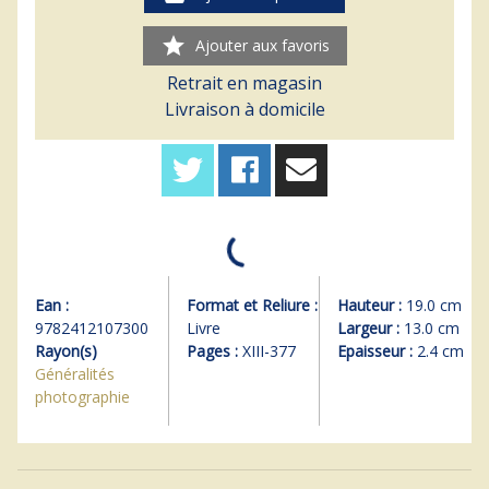
star
Ajouter aux favoris
Retrait en magasin
Livraison à domicile
Ean :
Format et Reliure :
Hauteur :
19.0 cm
9782412107300
Livre
Largeur :
13.0 cm
Rayon(s)
Pages :
XIII-377
Epaisseur :
2.4 cm
Généralités
photographie