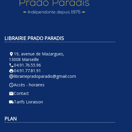
LIBRAIRIE PRADO PARADIS
19, avenue de Mazargues,
room
13008 Marseille
04.91.76.55.96
phone
04.91.77.81.91
local_printshop
librairiepradoparadis@gmail.com
alternate_email
Accès - horaires
query_builder
Contact
email
Tarifs Livraison
local_shipping
PLAN