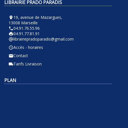
LIBRAIRIE PRADO PARADIS
19, avenue de Mazargues,
room
13008 Marseille
04.91.76.55.96
phone
04.91.77.81.91
local_printshop
librairiepradoparadis@gmail.com
alternate_email
Accès - horaires
query_builder
Contact
email
Tarifs Livraison
local_shipping
PLAN