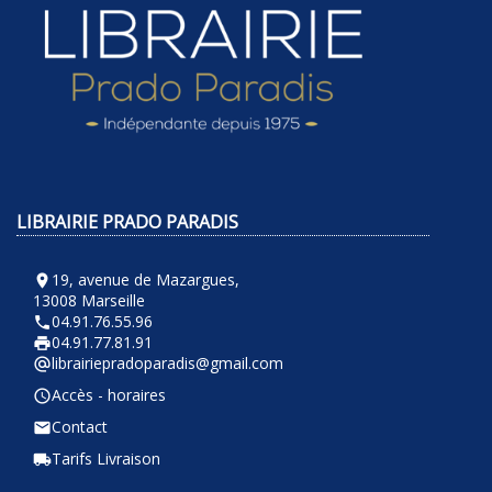
LIBRAIRIE PRADO PARADIS
19, avenue de Mazargues,
room
13008 Marseille
04.91.76.55.96
phone
04.91.77.81.91
local_printshop
librairiepradoparadis@gmail.com
alternate_email
Accès - horaires
query_builder
Contact
email
Tarifs Livraison
local_shipping