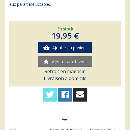
eux paraît inéluctable...
En stock
19,95 €
shopping_basket
Ajouter au panier
star
Ajouter aux favoris
Retrait en magasin
Livraison à domicile