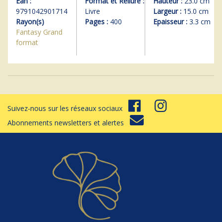
Ean :
Format et Reliure :
Hauteur :
23.0 cm
9791042901714
Livre
Largeur :
15.0 cm
Rayon(s)
Pages :
400
Epaisseur :
3.3 cm
Fantasy Grand
format
Suivez-nous sur les réseaux sociaux
Abonnements newsletters et alertes