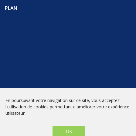
PLAN
NEWSLETTER
En poursuivant votre navigation sur ce site, vous acceptez
l'utilisation de cookies permettant d'améliorer votre expérience
INSCRIPTION
utilisateur.
Mentions légales
|
Conditions générales de vente
| Librairie Prado
Paradis - Marseille © 2026 - Site créé par
eNovAlp
OK