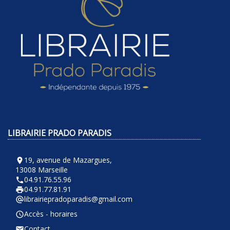
LIBRAIRIE PRADO PARADIS
19, avenue de Mazargues,
room
13008 Marseille
04.91.76.55.96
phone
04.91.77.81.91
local_printshop
librairiepradoparadis@gmail.com
alternate_email
Accès - horaires
query_builder
Contact
email