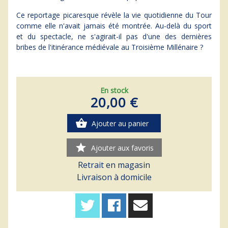
Ce reportage picaresque révèle la vie quotidienne du Tour
comme elle n'avait jamais été montrée. Au-delà du sport
et du spectacle, ne s'agirait-il pas d'une des dernières
bribes de l'itinérance médiévale au Troisième Millénaire ?
En stock
20,00 €
shopping_basket
Ajouter au panier
star
Ajouter aux favoris
Retrait en magasin
Livraison à domicile