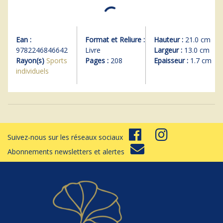
Ean :
Format et Reliure :
Hauteur :
21.0 cm
9782246846642
Livre
Largeur :
13.0 cm
Rayon(s)
Sports
Pages :
208
Epaisseur :
1.7 cm
individuels
Suivez-nous sur les réseaux sociaux
Abonnements newsletters et alertes