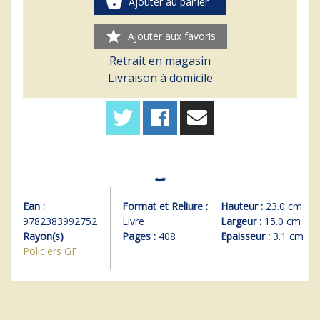
shopping_basket
Ajouter au panier
star
Ajouter aux favoris
Retrait en magasin
Livraison à domicile
Ean :
Format et Reliure :
Hauteur :
23.0 cm
9782383992752
Livre
Largeur :
15.0 cm
Rayon(s)
Pages :
408
Epaisseur :
3.1 cm
Policiers GF