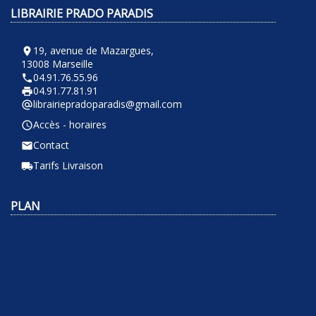
LIBRAIRIE PRADO PARADIS
19, avenue de Mazargues,
room
13008 Marseille
04.91.76.55.96
phone
04.91.77.81.91
local_printshop
librairiepradoparadis@gmail.com
alternate_email
Accès - horaires
query_builder
Contact
email
Tarifs Livraison
local_shipping
PLAN