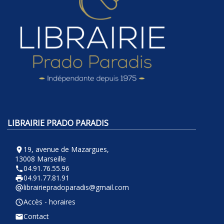
LIBRAIRIE PRADO PARADIS
19, avenue de Mazargues,
room
13008 Marseille
04.91.76.55.96
phone
04.91.77.81.91
local_printshop
librairiepradoparadis@gmail.com
alternate_email
Accès - horaires
query_builder
Contact
email