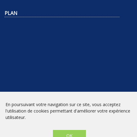
PLAN
NEWSLETTER
En poursuivant votre navigation sur ce site, vous acceptez
l'utilisation de cookies permettant d'améliorer votre expérience
INSCRIPTION
utilisateur.
Mentions légales
|
Conditions générales de vente
| Librairie Prado
Paradis - Marseille © 2026 - Site créé par
eNovAlp
OK