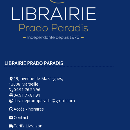
LIBRAIRIE PRADO PARADIS
19, avenue de Mazargues,
room
13008 Marseille
04.91.76.55.96
phone
04.91.77.81.91
local_printshop
librairiepradoparadis@gmail.com
alternate_email
Accès - horaires
query_builder
Contact
email
Tarifs Livraison
local_shipping