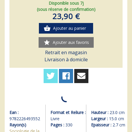
Disponible sous 7j
(sous réserve de confirmation)
23,90 €
shopping_basket
Ajouter au panier
star
Ajouter aux favoris
Retrait en magasin
Livraison à domicile
Ean :
Format et Reliure :
Hauteur :
23.0 cm
9782226493552
Livre
Largeur :
15.0 cm
Rayon(s)
Pages :
330
Epaisseur :
2.7 cm
Sociologie de la