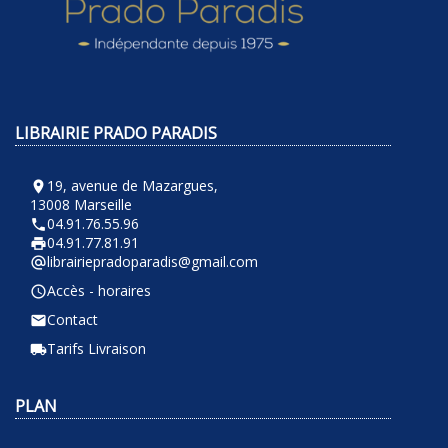
LIBRAIRIE PRADO PARADIS
19, avenue de Mazargues,
room
13008 Marseille
04.91.76.55.96
phone
04.91.77.81.91
local_printshop
librairiepradoparadis@gmail.com
alternate_email
Accès - horaires
query_builder
Contact
email
Tarifs Livraison
local_shipping
PLAN