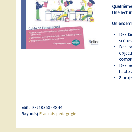
Quatrième 
Une lectur
Un ensembl
Des
t
scènes
Des s
object
compr
Des a
haute 
8 proj
Ean :
9791035844844
Rayon(s)
Français pédagogie