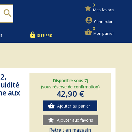
0
star
Mes favoris
search
account_circle
Connexion
0
shopping_basket
Mon panier
lock
NS
SITE PRO
2,
Disponible sous 7j
luidité
(sous réserve de confirmation)
rme aux
42,90 €
shopping_basket
Ajouter au panier
star
Ajouter aux favoris
Retrait en magasin