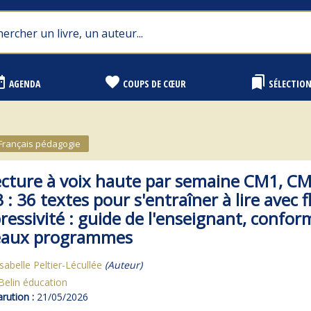
range
favorite
bookmarks
AGENDA
COUPS DE CŒUR
SÉLECTIO
Français pédagogie
ecture à voix haute par semaine CM1, CM
3 : 36 textes pour s'entraîner à lire avec f
ressivité : guide de l'enseignant, confo
eaux programmes
Isabelle Peltier-Lécullée
(Auteur)
Belin éducation
rution :
21/05/2026