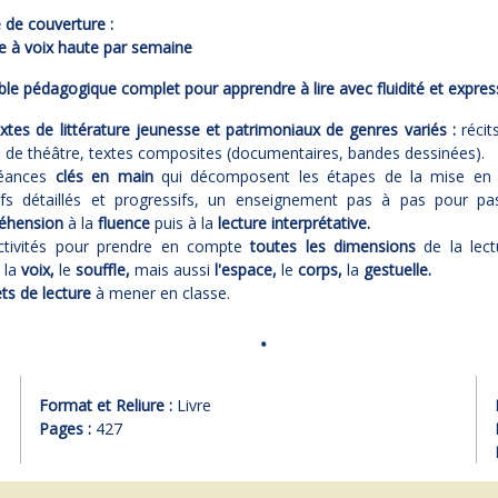
de couverture :
e à voix haute par semaine
e pédagogique complet pour apprendre à lire avec fluidité et express
extes de littérature jeunesse et patrimoniaux de genres variés :
réci
 de théâtre, textes composites (documentaires, bandes dessinées).
éances
clés en main
qui décomposent les étapes de la mise en 
ifs détaillés et progressifs, un enseignement pas à pas pour pa
éhension
à la
fluence
puis à la
lecture interprétative.
ctivités pour prendre en compte
toutes les dimensions
de la lec
: la
voix,
le
souffle,
mais aussi
l'espace,
le
corps,
la
gestuelle.
ets de lecture
à mener en classe.
Format et Reliure :
Livre
Pages :
427