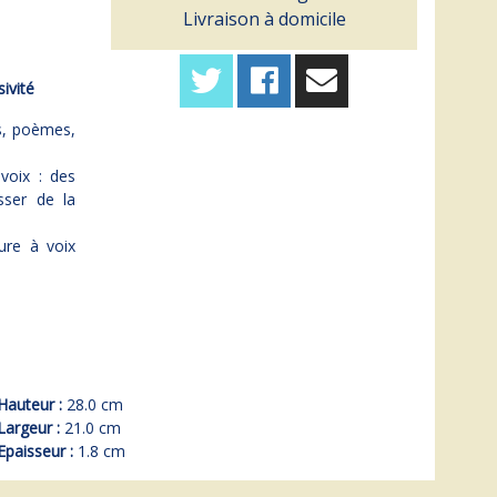
Livraison à domicile
ivité
ts, poèmes,
voix : des
sser de la
ture à voix
Hauteur :
28.0 cm
Largeur :
21.0 cm
Epaisseur :
1.8 cm