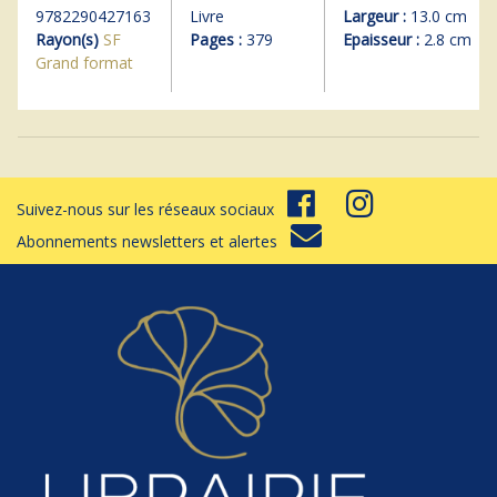
9782290427163
Livre
Largeur :
13.0 cm
Rayon(s)
SF
Pages :
379
Epaisseur :
2.8 cm
Grand format
Suivez-nous sur les réseaux sociaux
Abonnements newsletters et alertes