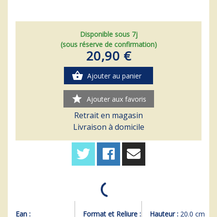
Disponible sous 7j
(sous réserve de confirmation)
20,90 €
shopping_basket
Ajouter au panier
star
Ajouter aux favoris
Retrait en magasin
Livraison à domicile
Ean :
Format et Reliure :
Hauteur :
20.0 cm