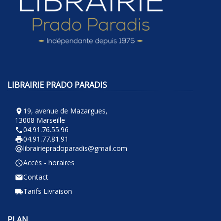
LIBRAIRIE PRADO PARADIS
19, avenue de Mazargues,
room
13008 Marseille
04.91.76.55.96
phone
04.91.77.81.91
local_printshop
librairiepradoparadis@gmail.com
alternate_email
Accès - horaires
query_builder
Contact
email
Tarifs Livraison
local_shipping
PLAN