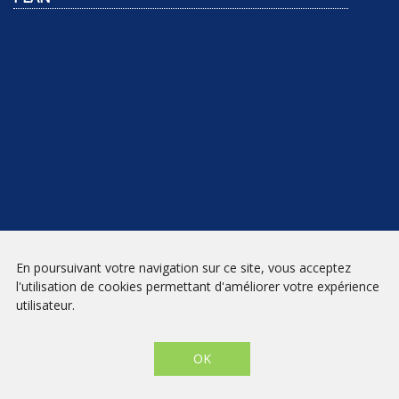
NEWSLETTER
En poursuivant votre navigation sur ce site, vous acceptez
l'utilisation de cookies permettant d'améliorer votre expérience
INSCRIPTION
utilisateur.
Mentions légales
|
Conditions générales de vente
| Librairie Prado
Paradis - Marseille © 2026 - Site créé par
eNovAlp
OK