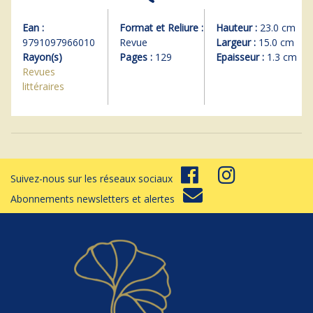
Ean :
Format et Reliure :
Hauteur :
23.0 cm
9791097966010
Revue
Largeur :
15.0 cm
Rayon(s)
Pages :
129
Epaisseur :
1.3 cm
Revues
littéraires
Suivez-nous sur les réseaux sociaux
Abonnements newsletters et alertes