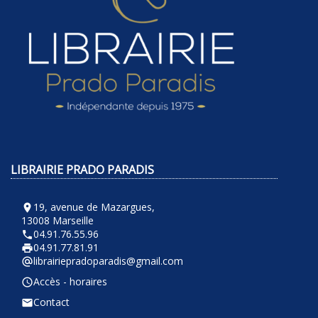
LIBRAIRIE PRADO PARADIS
19, avenue de Mazargues,
room
13008 Marseille
04.91.76.55.96
phone
04.91.77.81.91
local_printshop
librairiepradoparadis@gmail.com
alternate_email
Accès - horaires
query_builder
Contact
email