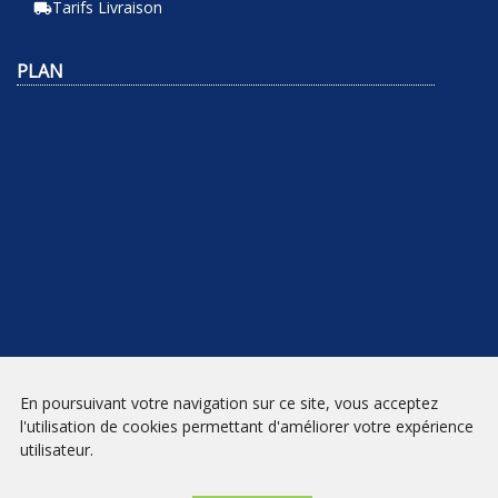
Tarifs Livraison
local_shipping
PLAN
NEWSLETTER
En poursuivant votre navigation sur ce site, vous acceptez
l'utilisation de cookies permettant d'améliorer votre expérience
INSCRIPTION
utilisateur.
Mentions légales
|
Conditions générales de vente
| Librairie Prado