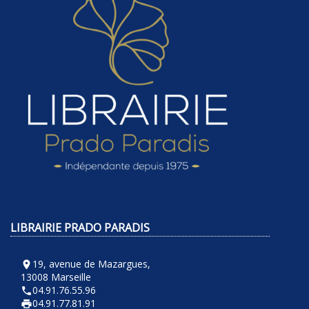
LIBRAIRIE PRADO PARADIS
19, avenue de Mazargues,
room
13008 Marseille
04.91.76.55.96
phone
04.91.77.81.91
local_printshop