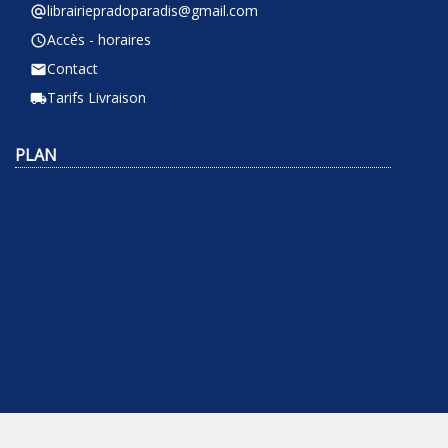
librairiepradoparadis@gmail.com
alternate_email
Accès - horaires
query_builder
Contact
email
Tarifs Livraison
local_shipping
PLAN
NEWSLETTER