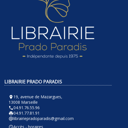
LIBRAIRIE PRADO PARADIS
19, avenue de Mazargues,
room
13008 Marseille
04.91.76.55.96
phone
04.91.77.81.91
local_printshop
librairiepradoparadis@gmail.com
alternate_email
Accès - horaires
query_builder