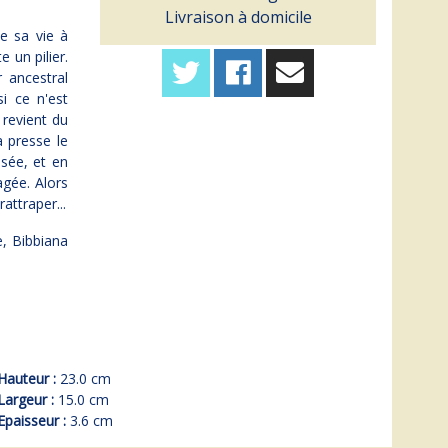
Livraison à domicile
e sa vie à
e un pilier.
 ancestral
i ce n'est
revient du
 presse le
usée, et en
gée. Alors
attraper...
e, Bibbiana
Hauteur :
23.0 cm
Largeur :
15.0 cm
Epaisseur :
3.6 cm