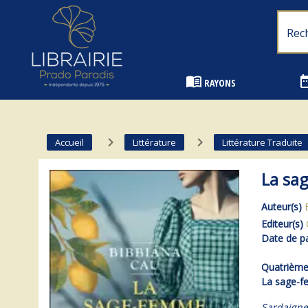
Librairie Prado Paradis - Marseille
menu_book
date_
RAYONS
navigate_next
navigate_next
Accueil
Littérature
Littérature Traduite
La sa
Auteur(s)
Editeur(s)
Date de pa
Quatrième 
La sage-f
Sardaigne