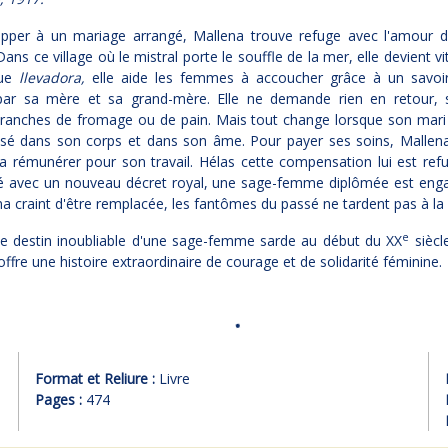
pper à un mariage arrangé, Mallena trouve refuge avec l'amour d
ans ce village où le mistral porte le souffle de la mer, elle devient vit
que
llevadora,
elle aide les femmes à accoucher grâce à un savoir
par sa mère et sa grand-mère. Elle ne demande rien en retour, s
tranches de fromage ou de pain. Mais tout change lorsque son mari 
essé dans son corps et dans son âme. Pour payer ses soins, Mallena
a rémunérer pour son travail. Hélas cette compensation lui est ref
é avec un nouveau décret royal, une sage-femme diplômée est enga
a craint d'être remplacée, les fantômes du passé ne tardent pas à la r
e
 le destin inoubliable d'une sage-femme sarde au début du XX
siècl
ffre une histoire extraordinaire de courage et de solidarité féminine.
Format et Reliure :
Livre
Pages :
474