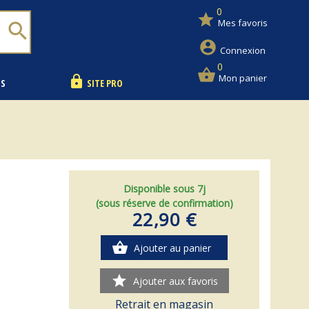
0
star
Mes favoris
search
account_circle
Connexion
0
shopping_basket
Mon panier
lock
NS
SITE PRO
Disponible sous 7j
(sous réserve de confirmation)
22,90 €
shopping_basket
Ajouter au panier
star
Ajouter aux favoris
Retrait en magasin