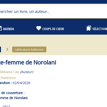
range
favorite
bookmarks
AGENDA
COUPS DE CŒUR
SÉLECTIO
navigate_next
Littérature Italienne
ge-femme de Norolani
Bibbiana Cau
(Auteur)
Charleston
rution :
02/04/2026
de couverture :
emme de Norolani
, 1917.