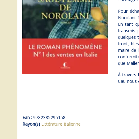
Pour écha
Norolani. D
En tant 
transmis 
quelques 
front, bl
maire de l
conformit
que Mallen
À travers
Cau nous o
Ean :
9782385295158
Rayon(s)
Littérature Italienne