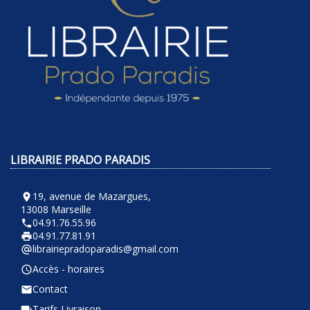
LIBRAIRIE PRADO PARADIS
19, avenue de Mazargues,
room
13008 Marseille
04.91.76.55.96
phone
04.91.77.81.91
local_printshop
librairiepradoparadis@gmail.com
alternate_email
Accès - horaires
query_builder
Contact
email
Tarifs Livraison
local_shipping