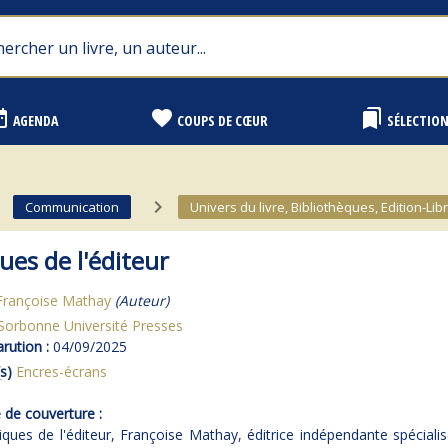
range
favorite
bookmarks
AGENDA
COUPS DE CŒUR
SÉLECTIO
ext
navigate_next
Communication
Univers du livre, Bibliothèques, Edition-Libr
ues de l'éditeur
Françoise Mathay
(Auteur)
Sorbonne Université Presses
rution :
04/09/2025
s)
Encres-écrans
de couverture :
ques de l'éditeur, Françoise Mathay, éditrice indépendante spéciali