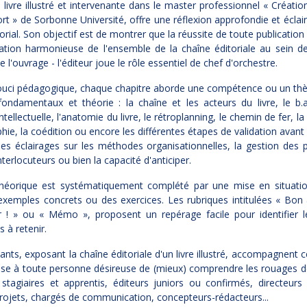
 livre illustré et intervenante dans le master professionnel « Création
rt » de Sorbonne Université, offre une réflexion approfondie et éclair
itorial. Son objectif est de montrer que la réussite de toute publicatio
ation harmonieuse de l'ensemble de la chaîne éditoriale au sein de
e l'ouvrage - l'éditeur joue le rôle essentiel de chef d'orchestre.
ouci pédagogique, chaque chapitre aborde une compétence ou un thè
fondamentaux et théorie : la chaîne et les acteurs du livre, le b.
ntellectuelle, l'anatomie du livre, le rétroplanning, le chemin de fer, l
phie, la coédition ou encore les différentes étapes de validation avant 
es éclairages sur les méthodes organisationnelles, la gestion des pr
nterlocuteurs ou bien la capacité d'anticiper.
théorique est systématiquement complété par une mise en situatio
xemples concrets ou des exercices. Les rubriques intitulées « Bon 
r ! » ou « Mémo », proposent un repérage facile pour identifier l
s à retenir.
ants, exposant la chaîne éditoriale d'un livre illustré, accompagnent 
sse à toute personne désireuse de (mieux) comprendre les rouages de 
 stagiaires et apprentis, éditeurs juniors ou confirmés, directeurs 
rojets, chargés de communication, concepteurs-rédacteurs...