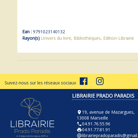
Ean :
9791023140132
Rayon(s)
Univers du livre, Bibliothèques, Edition-Librairie
Suivez-nous sur les réseaux sociaux
LIBRAIRIE PRADO PARADIS
19, avenue de Mazargues,
room
13008 Marseille
04.91.76.55.96
phone
04.91.77.81.91
local_printshop
librairiepradoparadis@gmai
alternate_email