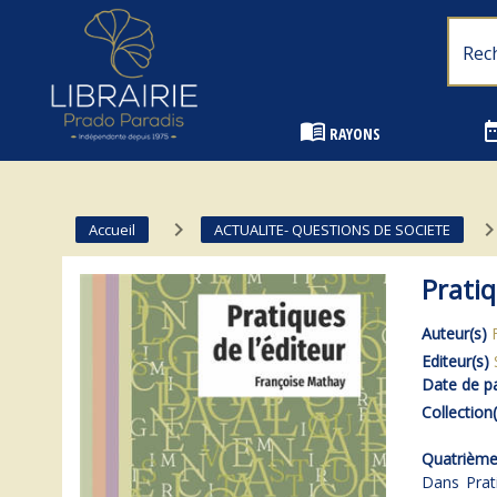
Librairie Prado Paradis - Marseille
menu_book
date_
RAYONS
navigate_next
navigate_n
Accueil
ACTUALITE- QUESTIONS DE SOCIETE
Pratiq
Auteur(s)
Editeur(s)
Date de pa
Collection(
Quatrième 
Dans Prati