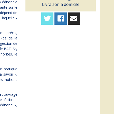
 éditoriale
Livraison à domicile
ante sur le
n dépend de
 laquelle -
me précis,
a.-ba de la
a gestion de
le BAT. S'y
iorités, le
n pratique
à savoir »,
es notions
cet ouvrage
l'édition :
éditoriaux,