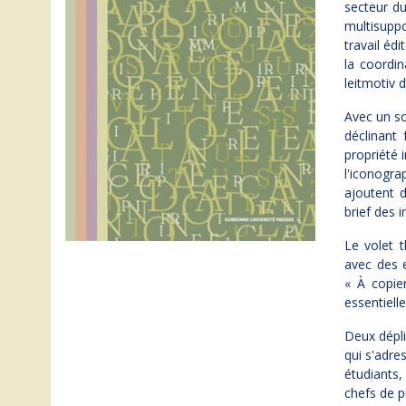
secteur du
multisuppo
travail éd
la coordin
leitmotiv d
Avec un s
déclinant 
propriété i
l'iconogra
ajoutent d
brief des i
Le volet 
avec des e
« À copie
essentielle
Deux dépli
qui s'adre
étudiants,
chefs de p