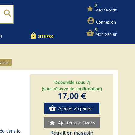
0
star
Mes favoris
search
account_circle
Connexion
0
shopping_basket
Mon panier
lock
NS
SITE PRO
airie
Disponible sous 7j
(sous réserve de confirmation)
17,00 €
shopping_basket
Ajouter au panier
star
Ajouter aux favoris
sée dans le
Retrait en magasin