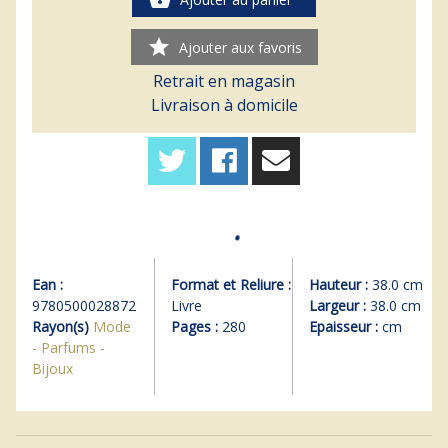
star
Ajouter aux favoris
Retrait en magasin
Livraison à domicile
Ean :
Format et Reliure :
Hauteur :
38.0 cm
9780500028872
Livre
Largeur :
38.0 cm
Rayon(s)
Mode
Pages :
280
Epaisseur :
cm
- Parfums -
Bijoux