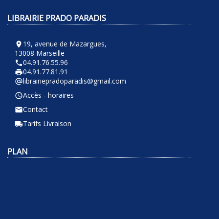
LIBRAIRIE PRADO PARADIS
19, avenue de Mazargues,
room
13008 Marseille
04.91.76.55.96
phone
04.91.77.81.91
local_printshop
librairiepradoparadis@gmail.com
alternate_email
Accès - horaires
query_builder
Contact
email
Tarifs Livraison
local_shipping
PLAN