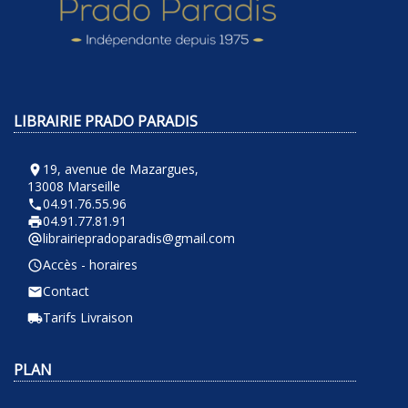
LIBRAIRIE PRADO PARADIS
19, avenue de Mazargues,
room
13008 Marseille
04.91.76.55.96
phone
04.91.77.81.91
local_printshop
librairiepradoparadis@gmail.com
alternate_email
Accès - horaires
query_builder
Contact
email
Tarifs Livraison
local_shipping
PLAN