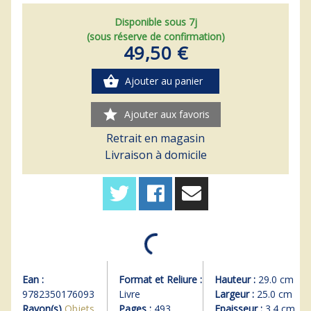
Disponible sous 7j
(sous réserve de confirmation)
49,50 €
shopping_basket
Ajouter au panier
star
Ajouter aux favoris
Retrait en magasin
Livraison à domicile
Ean :
Format et Reliure :
Hauteur :
29.0 cm
9782350176093
Livre
Largeur :
25.0 cm
Rayon(s)
Objets
Pages :
493
Epaisseur :
3.4 cm