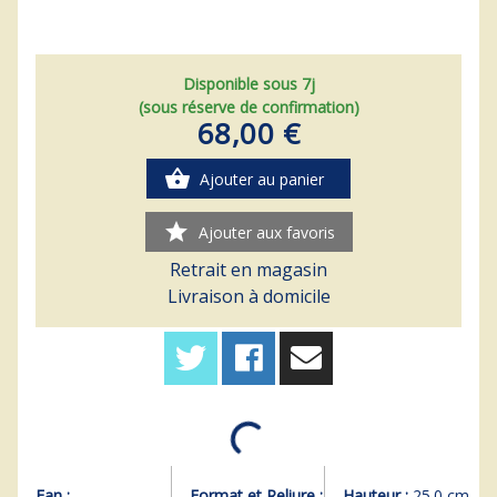
Disponible sous 7j
(sous réserve de confirmation)
68,00 €
shopping_basket
Ajouter au panier
star
Ajouter aux favoris
Retrait en magasin
Livraison à domicile
Ean :
Format et Reliure :
Hauteur :
25.0 cm