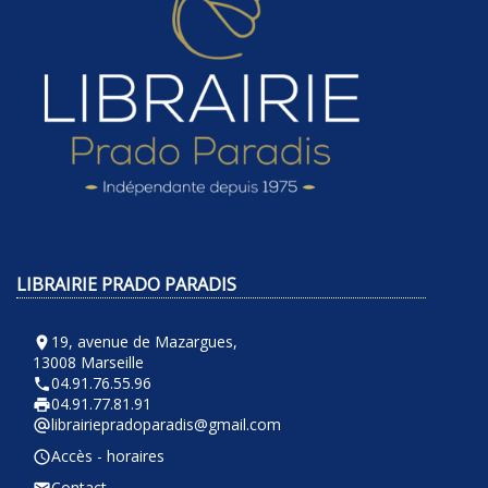
LIBRAIRIE PRADO PARADIS
19, avenue de Mazargues,
room
13008 Marseille
04.91.76.55.96
phone
04.91.77.81.91
local_printshop
librairiepradoparadis@gmail.com
alternate_email
Accès - horaires
query_builder
Contact