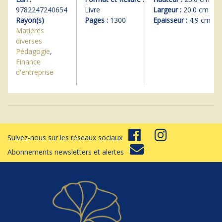
9782247240654
Livre
Largeur :
20.0 cm
Rayon(s)
Pages :
1300
Epaisseur :
4.9 cm
Matières
diverses
Pédagogie
,
Finance
d'entreprise
Suivez-nous sur les réseaux sociaux
Abonnements newsletters et alertes