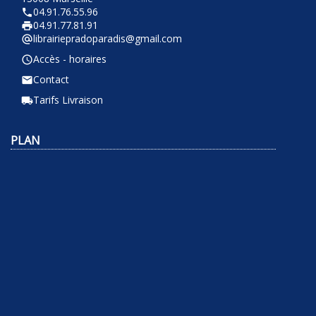
04.91.76.55.96
phone
04.91.77.81.91
local_printshop
librairiepradoparadis@gmail.com
alternate_email
Accès - horaires
query_builder
Contact
email
Tarifs Livraison
local_shipping
PLAN