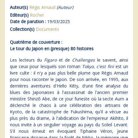
Auteur(s)
Régis Arnaud
(Auteur)
Editeur(s)
Rocher
Date de parution :
19/03/2025
Collection(s)
Documents
Quatrième de couverture :
Le tour du Japon en (presque) 80 histoires
Les lecteurs du
Figaro
et de
Challenges
le savent, ainsi
que ceux pour lesquels son roman
Tokyo, c'est fini
est un
livre culte : il n'y a pas plus belle plume que Régis Arnaud
pour nous raconter le Japon. De son arrivée, en 1995, aux
dernières aventures d'Hello Kitty, d'une fine analyse du
blues des Japonaises à l'assassinat de l'ancien premier
ministre Shinzō Abe, de ce jour funeste où la secte Aum a
déclenché le chaos à une célébration des artisans de
Kyoto, de la catastrophe de Fukushima, qu'il a vécue au
plus près du drame, à l'abdication de l'empereur Akihito, il
nous invite à un singulier voyage au pays du Soleil Levant.
S'il nous émeut en évoquant Tiphaine Véron, jeune
Française disparue dans la forêt de Nikko, la mémoire vive