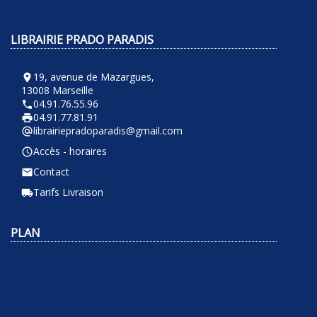
LIBRAIRIE PRADO PARADIS
19, avenue de Mazargues,
room
13008 Marseille
04.91.76.55.96
phone
04.91.77.81.91
local_printshop
librairiepradoparadis@gmail.com
alternate_email
Accès - horaires
query_builder
Contact
email
Tarifs Livraison
local_shipping
PLAN