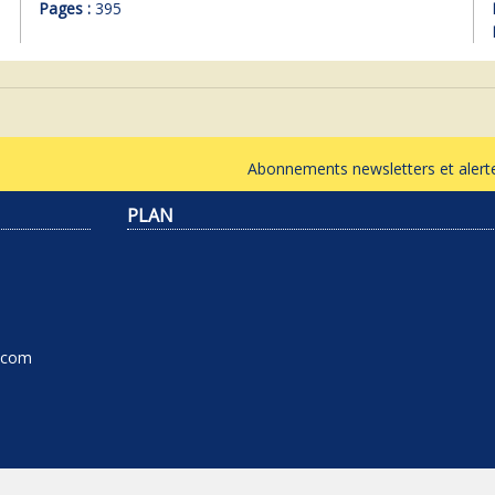
Pages :
395
Abonnements newsletters et ale
PLAN
l.com