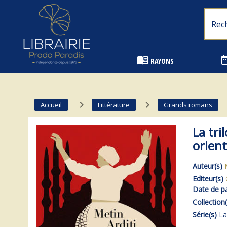
Librairie Prado Paradis - Marseille
menu_book
date_
RAYONS
navigate_next
navigate_next
n
Accueil
Littérature
Grands romans
La tri
orient
Auteur(s)
Editeur(s)
Date de pa
Collection(
Série(s)
La