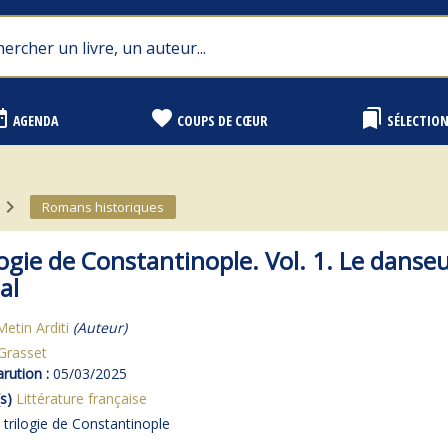
range
favorite
bookmarks
AGENDA
COUPS DE CŒUR
SÉLECTIO
avigate_next
Romans historiques
logie de Constantinople. Vol. 1. Le danse
al
Metin Arditi
(Auteur)
Grasset
rution :
05/03/2025
s)
Littérature française
 trilogie de Constantinople