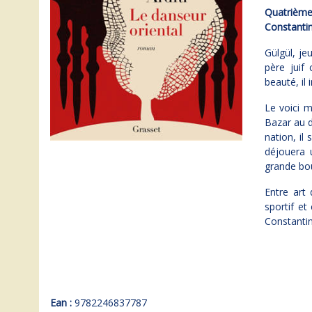
Quatrième 
Constantin
Gülgül, je
père juif
beauté, il
Le voici m
Bazar au d
nation, il
déjouera 
grande bou
Entre art 
sportif et
Constanti
Ean :
9782246837787