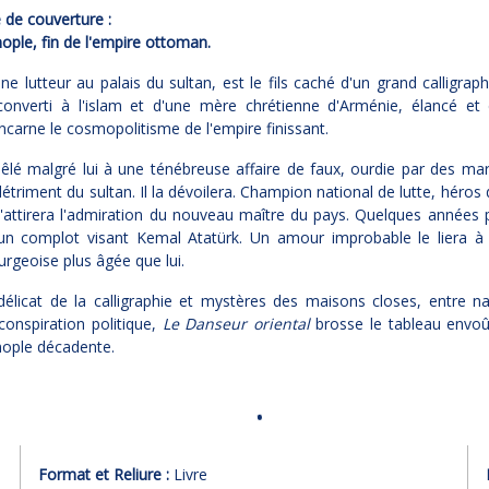
de couverture :
ople, fin de l'empire ottoman.
une lutteur au palais du sultan, est le fils caché d'un grand calligrap
 converti à l'islam et d'une mère chrétienne d'Arménie, élancé et 
 incarne le cosmopolitisme de l'empire finissant.
êlé malgré lui à une ténébreuse affaire de faux, ourdie par des m
étriment du sultan. Il la dévoilera. Champion national de lutte, héros 
 s'attirera l'admiration du nouveau maître du pays. Quelques années pl
un complot visant Kemal Atatürk. Un amour improbable le liera à 
rgeoise plus âgée que lui.
délicat de la calligraphie et mystères des maisons closes, entre n
 conspiration politique,
Le Danseur oriental
brosse le tableau envoû
nople décadente.
Format et Reliure :
Livre