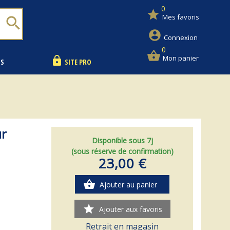
0
star
Mes favoris
search
account_circle
Connexion
0
shopping_basket
Mon panier
lock
NS
SITE PRO
ur
Disponible sous 7j
(sous réserve de confirmation)
23,00 €
shopping_basket
Ajouter au panier
star
Ajouter aux favoris
Retrait en magasin