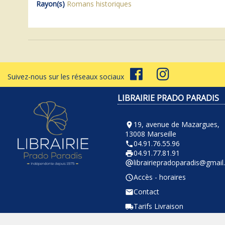
Rayon(s)
Romans historiques
Suivez-nous sur les réseaux sociaux
LIBRAIRIE PRADO PARADIS
19, avenue de Mazargues,
room
13008 Marseille
04.91.76.55.96
phone
04.91.77.81.91
local_printshop
librairiepradoparadis@gmai
alternate_email
Accès - horaires
query_builder
Contact
email
Tarifs Livraison
local_shipping