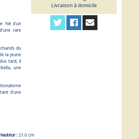
Livraison à domicile
he. Né d'un
d'une rare
archands du
de la jeune
us tard, il
Bella, une
ationalisme
tant d'une
Hauteur :
21.0 cm