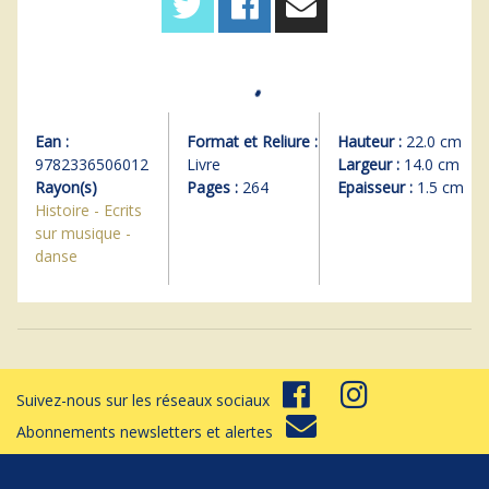
Ean :
Format et Reliure :
Hauteur :
22.0 cm
9782336506012
Livre
Largeur :
14.0 cm
Rayon(s)
Pages :
264
Epaisseur :
1.5 cm
Histoire - Ecrits
sur musique -
danse
Suivez-nous sur les réseaux sociaux
Abonnements newsletters et alertes