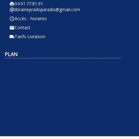
04.91.77.81.91
local_printshop
librairiepradoparadis@gmail.com
alternate_email
Accès - horaires
query_builder
Contact
email
Tarifs Livraison
local_shipping
PLAN