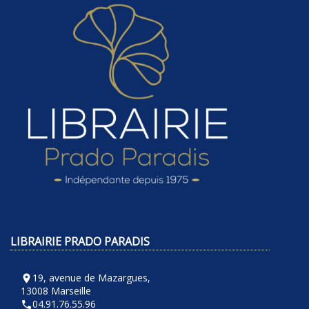
LIBRAIRIE PRADO PARADIS
19, avenue de Mazargues,
room
13008 Marseille
04.91.76.55.96
phone