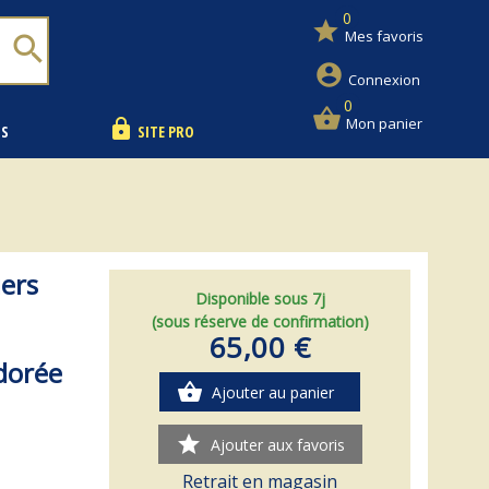
0
star
Mes favoris
search
account_circle
Connexion
0
shopping_basket
Mon panier
lock
NS
SITE PRO
ers
Disponible sous 7j
(sous réserve de confirmation)
65,00 €
 dorée
shopping_basket
Ajouter au panier
star
Ajouter aux favoris
Retrait en magasin