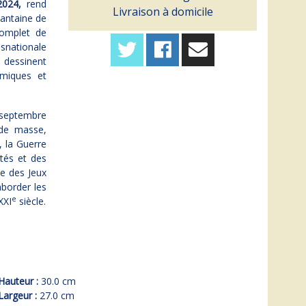
2024,
rend
Livraison à domicile
xantaine de
complet de
snationale
 dessinent
omiques et
à septembre
 de masse,
, la Guerre
ités et des
me des Jeux
aborder les
e
XXI
siècle.
Hauteur :
30.0 cm
Largeur :
27.0 cm