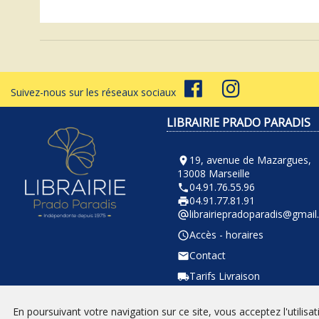
Suivez-nous sur les réseaux sociaux
LIBRAIRIE PRADO PARADIS
19, avenue de Mazargues,
room
13008 Marseille
04.91.76.55.96
phone
04.91.77.81.91
local_printshop
librairiepradoparadis@gmai
alternate_email
Accès - horaires
query_builder
Contact
email
Tarifs Livraison
local_shipping
En poursuivant votre navigation sur ce site, vous acceptez l'utilisa