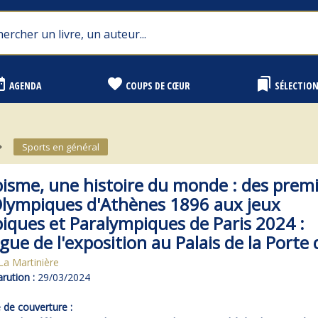
range
favorite
bookmarks
AGENDA
COUPS DE CŒUR
SÉLECTIO
e_next
Sports en général
isme, une histoire du monde : des premi
Olympiques d'Athènes 1896 aux jeux
iques et Paralympiques de Paris 2024 :
gue de l'exposition au Palais de la Porte
La Martinière
rution :
29/03/2024
de couverture :