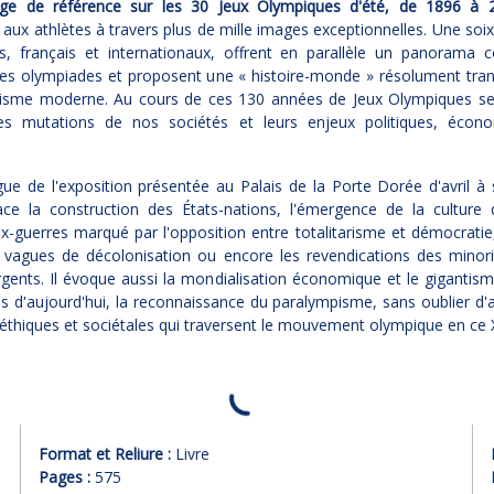
ge de référence sur les 30 Jeux Olympiques d'été, de 1896 à 
x athlètes à travers plus de mille images exceptionnelles. Une soi
tes, français et internationaux, offrent en parallèle un panorama 
es olympiades et proposent une « histoire-monde » résolument tran
pisme moderne. Au cours de ces 130 années de Jeux Olympiques se
es mutations de nos sociétés et leurs enjeux politiques, écon
ue de l'exposition présentée au Palais de la Porte Dorée d'avril 
ace la construction des États-nations, l'émergence de la culture
ux-guerres marqué par l'opposition entre totalitarisme et démocratie
s vagues de décolonisation ou encore les revendications des minor
ents. Il évoque aussi la mondialisation économique et le gigantis
 d'aujourd'hui, la reconnaissance du paralympisme, sans oublier d'
éthiques et sociétales qui traversent le mouvement olympique en ce 
Format et Reliure :
Livre
Pages :
575