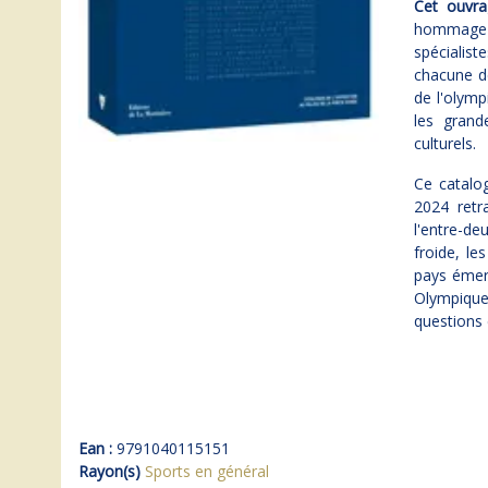
Cet ouvra
hommage au
spécialis
chacune d
de l'olym
les grand
culturels.
Ce catalog
2024 retr
l'entre-de
froide, le
pays émerg
Olympiques
questions 
Ean :
9791040115151
Rayon(s)
Sports en général