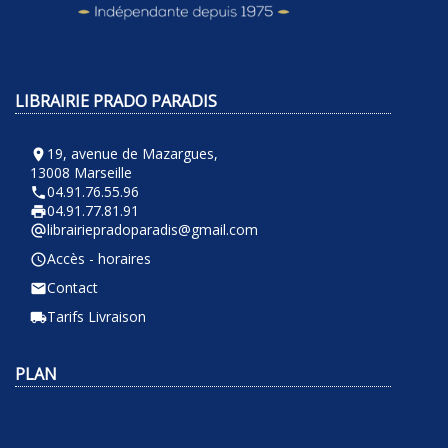
LIBRAIRIE PRADO PARADIS
19, avenue de Mazargues,
room
13008 Marseille
04.91.76.55.96
phone
04.91.77.81.91
local_printshop
librairiepradoparadis@gmail.com
alternate_email
Accès - horaires
query_builder
Contact
email
Tarifs Livraison
local_shipping
PLAN