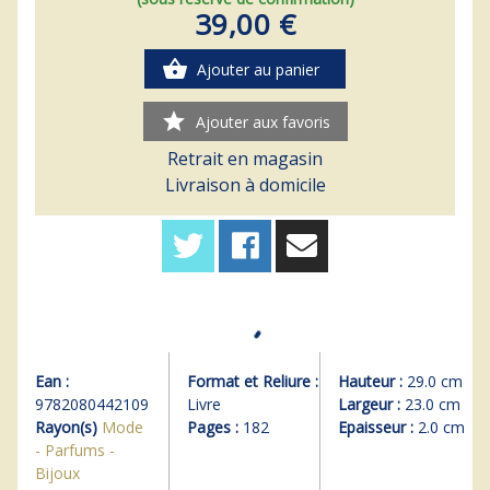
39,00 €
shopping_basket
Ajouter au panier
star
Ajouter aux favoris
Retrait en magasin
Livraison à domicile
Ean :
Format et Reliure :
Hauteur :
29.0 cm
9782080442109
Livre
Largeur :
23.0 cm
Rayon(s)
Mode
Pages :
182
Epaisseur :
2.0 cm
- Parfums -
Bijoux