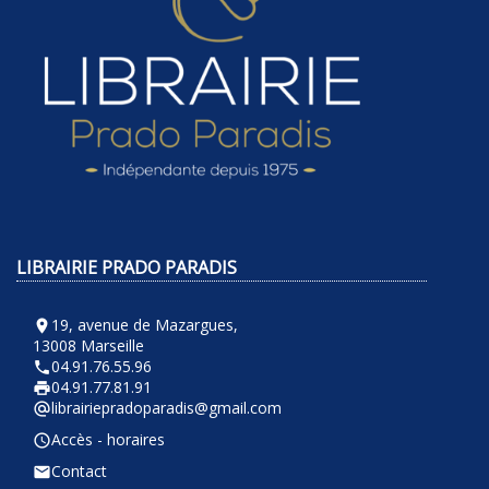
LIBRAIRIE PRADO PARADIS
19, avenue de Mazargues,
room
13008 Marseille
04.91.76.55.96
phone
04.91.77.81.91
local_printshop
librairiepradoparadis@gmail.com
alternate_email
Accès - horaires
query_builder
Contact
email