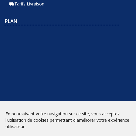
Tarifs Livraison
local_shipping
PLAN
NEWSLETTER
En poursuivant votre navigation sur ce site, vous acceptez
l'utilisation de cookies permettant d'améliorer votre expérience
INSCRIPTION
utilisateur.