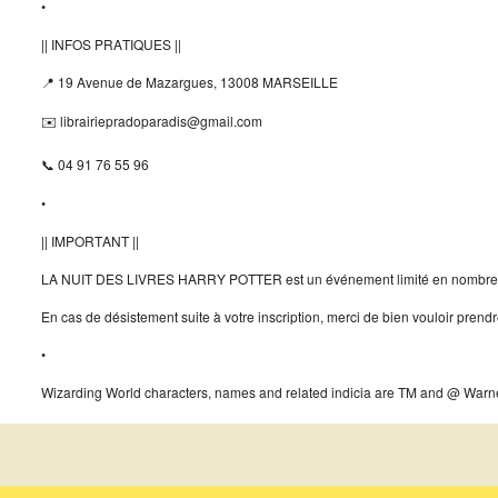
•
|| INFOS PRATIQUES ||
19 Avenue de Mazargues, 13008 MARSEILLE
📍
librairiepradoparadis@gmail.com
✉️
04 91 76 55 96
📞
•
|| IMPORTANT ||
LA NUIT DES LIVRES HARRY POTTER est un événement limité en nombre
En cas de désistement suite à votre inscription, merci de bien vouloir pren
•
Wizarding World characters, names and related indicia are TM and @ Warner 