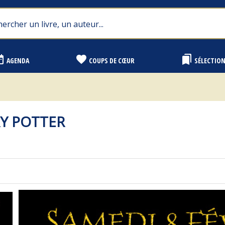
range
favorite
bookmarks
AGENDA
COUPS DE CŒUR
SÉLECTIO
RY POTTER