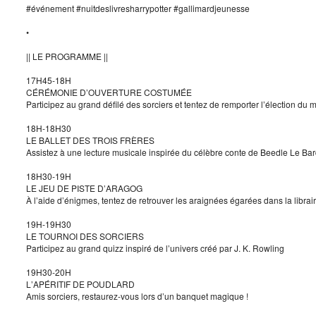
#événement #nuitdeslivresharrypotter #gallimardjeunesse
•
|| LE PROGRAMME ||
17H45-18H
CÉRÉMONIE D’OUVERTURE COSTUMÉE
Participez au grand défilé des sorciers et tentez de remporter l’élection du 
18H-18H30
LE BALLET DES TROIS FRÈRES
Assistez à une lecture musicale inspirée du célèbre conte de Beedle Le Ba
18H30-19H
LE JEU DE PISTE D’ARAGOG
À l’aide d’énigmes, tentez de retrouver les araignées égarées dans la librairi
19H-19H30
LE TOURNOI DES SORCIERS
Participez au grand quizz inspiré de l’univers créé par J. K. Rowling
19H30-20H
L’APÉRITIF DE POUDLARD
Amis sorciers, restaurez-vous lors d’un banquet magique !