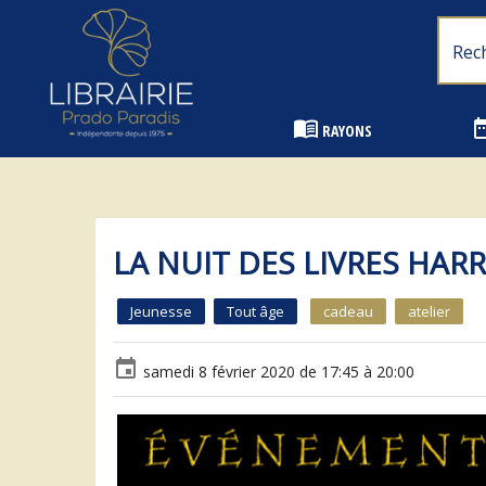
Librairie Prado Paradis - Marseille
menu_book
date_
RAYONS
LA NUIT DES LIVRES HAR
Jeunesse
Tout âge
cadeau
atelier
event
samedi 8 février 2020 de 17:45 à 20:00