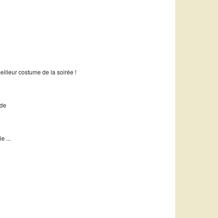
meilleur costume de la soirée !
rde
e ...